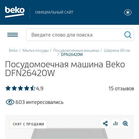
ОФИЦИАЛЬНЫЙ САЙТ
Beko
Мытье посуды
Посудомоечные машины
Ширина 60 см
DFN26420W
Холодильники и морозильники
Посудомоечная машина Beko
DFN26420W
Стиральные и сушильные машины
4,9
15 отзывов
Посудомоечные машины
603 интересовались
Плиты
Встраиваемая техника
СНЯТ С ПРОДАЖИ
Малая бытовая техника