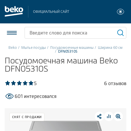
ОФИЦИАЛЬНЫЙ САЙТ
Beko
Мытье посуды
Посудомоечные машины
Ширина 60 см
DFN05310S
Холодильники и морозильники
Посудомоечная машина Beko
DFN05310S
Стиральные и сушильные машины
5
6 отзывов
Посудомоечные машины
601 интересовался
Плиты
Встраиваемая техника
СНЯТ С ПРОДАЖИ
Малая бытовая техника