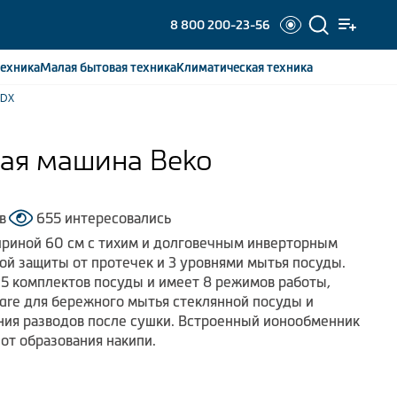
8 800 200-23-56
ехника
Малая бытовая
техника
Климатическая
техника
2DX
ая машина Beko
в
655 интересовались
риной 60 см с тихим и долговечным инверторным
ой защиты от протечек и 3 уровнями мытья посуды.
5 комплектов посуды и имеет 8 режимов работы,
are для бережного мытья стеклянной посуды и
ния разводов после сушки. Встроенный ионообменник
от образования накипи.