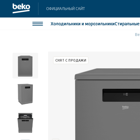
ОФИЦИАЛЬНЫЙ САЙТ
Холодильники
и морозильники
Стиральны
Be
Холодильники и морозильники
Холодильн
Морозильн
Стиральные и сушильные машины
СНЯТ С ПРОДАЖИ
Морозильн
Посудомоечные машины
Встраивае
Встраивае
Плиты
Встраиваемая техника
Малая бытовая техника
Климатическая техника