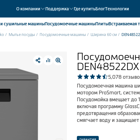
О компании
Поддержка
Где купить
Блог
Технологии
е
и сушильные машины
Посудомоечные
машины
Плиты
Встраиваемая
т
ko
Мытье посуды
Посудомоечные машины
Ширина 60 см
DEN4852
ики
358
ые камеры
43
Посудомоечн
ые лари
2
DEN48522DX
мые холодильники
14
мые морозильные камеры
1
5,0
78 отзыво
Посудомоечная машина ши
мотором ProSmart, систем
Посудомойка вмещает до 1
включая программу GlassC
предотвращения образова
смягчает воду и защищает 