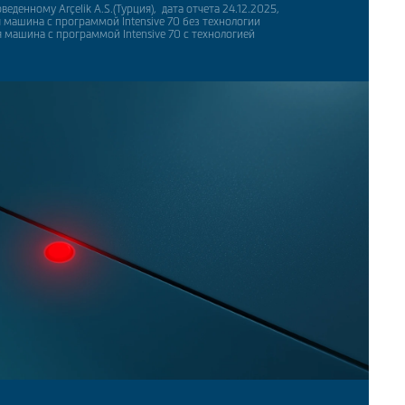
еденному Arçelik A.S.(Турция), дата отчета 24.12.2025,
 машина с программой Intensive 70 без технологии
 машина с программой Intensive 70 с технологией