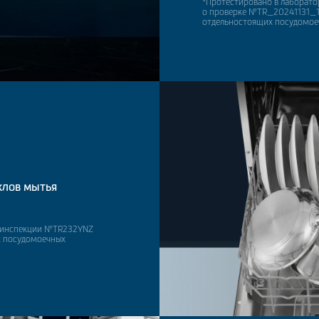
*Протестировано в лаборатори
о проверке №TR_20241131_1 о
отдельностоящих посудомое
клов мытья
об инспекции №TR232YNZ
их посудомоечных