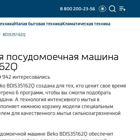
8 800 200-23-56
ехника
Малая бытовая
техника
Климатическая
техника
BDIS35162Q
я посудомоечная машина
162Q
942 интересовались
o BDIS35162Q создана для тех, кто ценит свое время
отрено 6 программ, чтобы вы смогли подобрать
дачи. А технология интенсивного мытья в
ополняет нижнюю корзину модели специальным
лем для качественного мытья сильнозагрязненной
удомоечной машине Beko BDIS35162Q обеспечит