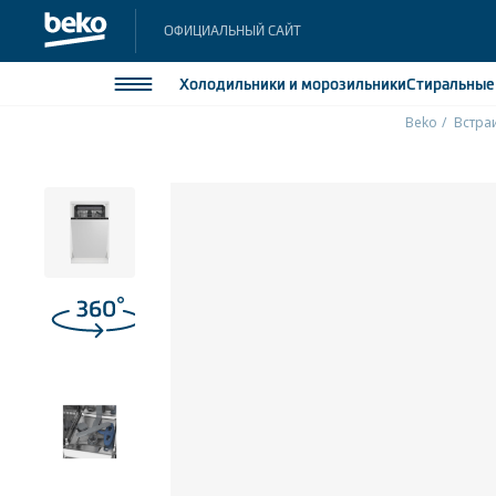
ОФИЦИАЛЬНЫЙ САЙТ
Холодильники
и морозильники
Стиральны
Beko
Встра
Холодильники и морозильники
Холодильн
Морозильн
Стиральные и сушильные машины
Морозильн
Посудомоечные машины
Встраивае
Встраивае
Плиты
Встраиваемая техника
Малая бытовая техника
Климатическая техника