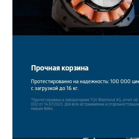
Прочная корзина
Протестированно на надежность: 100 000 ци
с загрузкой до 16 кг.
*Протестировано в лабораториях TÜV Rheinland AG, отчет 
002 от 14.07.2023. Для всех встраиваемых и отдельностоящ
машин Beko.