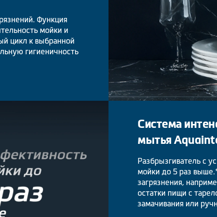
грязнений. Функция
тельность мойки и
ый цикл к выбранной
альную гигиеничность
Система интен
мытья Aquaint
Разбрызгиватель с у
мойки до 5 раз выше
загрязнения, наприме
остатки пищи с тарел
замачивания или ручн