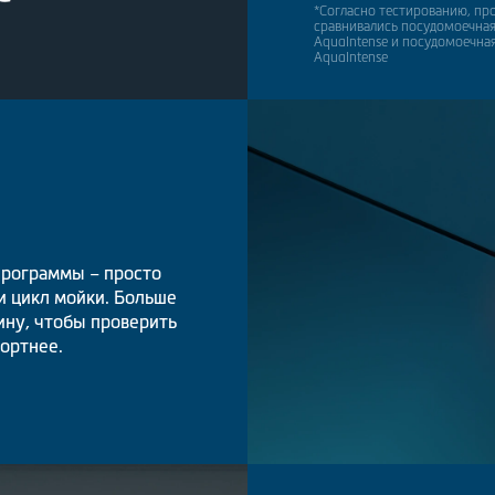
*Согласно тестированию, пров
сравнивались посудомоечная
AquaIntense и посудомоечная
AquaIntense
программы – просто
ли цикл мойки. Больше
ину, чтобы проверить
ортнее.