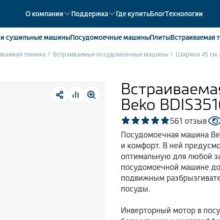
О компании
Поддержка
Где купить
Блог
Технологии
е
и сушильные машины
Посудомоечные
машины
Плиты
Встраиваемая
т
иваемая техника
Встраиваемые посудомоечные машины
Ширина 45 см
ики
358
ые камеры
43
Встраиваема
ые лари
2
Beko BDIS35
мые холодильники
14
мые морозильные камеры
1
5
61 отзыв
Посудомоечная машина Bek
и комфорт. В ней предусм
оптимальную для любой за
посудомоечной машине д
подвижным разбрызгивате
посуды.
Инверторный мотор в пос