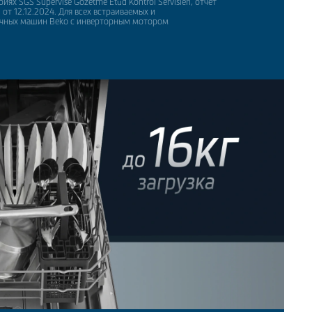
ях SGS Supervise Gözetme Etüd Kontrol Servisleri, отчет
т 12.12.2024. Для всех встраиваемых и
чных машин Beko c инверторным мотором