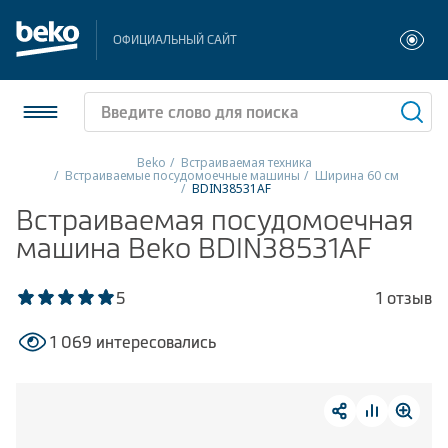
ОФИЦИАЛЬНЫЙ САЙТ
Beko
Встраиваемая техника
Встраиваемые посудомоечные машины
Ширина 60 см
BDIN38531AF
Холодильники и морозильники
Встраиваемая посудомоечная
машина Beko BDIN38531AF
Стиральные и сушильные машины
Посудомоечные машины
5
1 отзыв
Плиты
1 069 интересовались
Встраиваемая техника
Малая бытовая техника