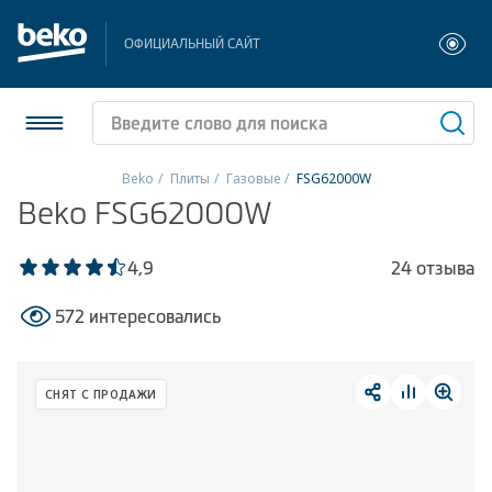
ОФИЦИАЛЬНЫЙ САЙТ
Beko
Плиты
Газовые
FSG62000W
Beko FSG62000W
Холодильники и морозильники
Стиральные и сушильные машины
4,9
24 отзыва
572 интересовались
Посудомоечные машины
Плиты
СНЯТ С ПРОДАЖИ
Встраиваемая техника
Малая бытовая техника