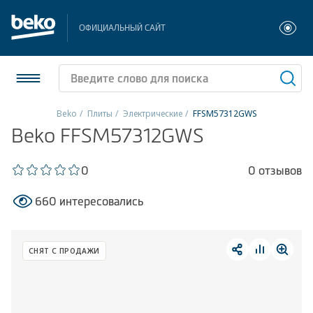
ОФИЦИАЛЬНЫЙ САЙТ
Beko
Плиты
Электрические
FFSM57312GWS
Beko FFSM57312GWS
Холодильники и морозильники
Стиральные и сушильные машины
0
0 отзывов
660 интересовались
Посудомоечные машины
Плиты
СНЯТ С ПРОДАЖИ
Встраиваемая техника
Малая бытовая техника