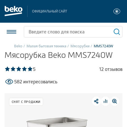
ОФИЦИАЛЬНЫЙ САЙТ
Beko
Малая бытовая техника
Мясорубки
MMS7240W
Мясорубка Beko MMS7240W
Холодильники и морозильники
Стиральные и сушильные машины
5
12 отзывов
582 интересовались
Посудомоечные машины
Плиты
СНЯТ С ПРОДАЖИ
Встраиваемая техника
Малая бытовая техника