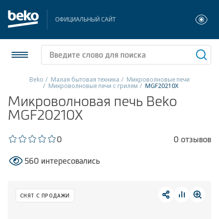
ОФИЦИАЛЬНЫЙ САЙТ
Beko
Малая бытовая техника
Микроволновые печи
Микроволновые печи с грилем
MGF20210X
Холодильники и морозильники
Микроволновая печь Beko
MGF20210X
Стиральные и сушильные машины
0
0 отзывов
Посудомоечные машины
560 интересовались
Плиты
Встраиваемая техника
СНЯТ С ПРОДАЖИ
Малая бытовая техника