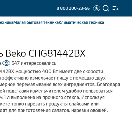
8 800 200-23-56
ехника
Малая бытовая
техника
Климатическая
техника
ь Beko CHG81442BX
в
547 интересовались
442BX мощностью 400 Вт имеет две скорости
и эффективно измельчает пищу с помощью двух
мерное перемалывание всех ингредиентов. Благодаря
ей подставки измельчителем удобно пользоваться
 1 л выполнена из прочного стекла. Используя
жете тонко нарезать продукты слайсами или
дят для приготовления салатов, нарезки овощей,