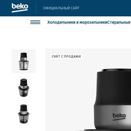
ОФИЦИАЛЬНЫЙ САЙТ
Холодильники
и морозильники
Стиральны
Холодильники и морозильники
Холодильн
Морозильн
Стиральные и сушильные машины
СНЯТ С ПРОДАЖИ
Морозильн
Посудомоечные машины
Встраивае
Встраивае
Плиты
Встраиваемая техника
Малая бытовая техника
Климатическая техника