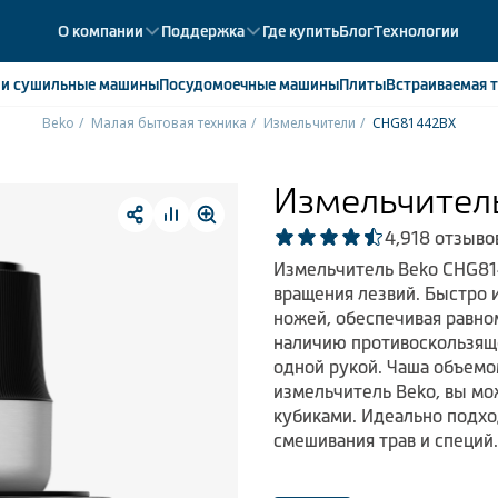
О компании
Поддержка
Где купить
Блог
Технологии
е
и сушильные машины
Посудомоечные
машины
Плиты
Встраиваемая
т
Beko
Малая бытовая техника
Измельчители
CHG81442BX
ики
358
ые камеры
43
Измельчител
ые лари
2
4,9
18 отзыво
мые холодильники
14
Измельчитель Beko CHG81
мые морозильные камеры
1
вращения лезвий. Быстро 
ножей, обеспечивая равно
наличию противоскользящ
одной рукой. Чаша объемом
измельчитель Beko, вы мо
кубиками. Идеально подхо
смешивания трав и специй.