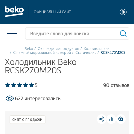
ОФИЦИАЛЬНЫЙ САЙТ
Beko
Охлаждение продуктов
Холодильники
С нижней морозильной камерой
Статические
RCSK270M20S
Холодильники и морозильники
Холодильник Beko
RCSK270M20S
Стиральные и сушильные машины
5
90 отзывов
Посудомоечные машины
622 интересовались
Плиты
Встраиваемая техника
СНЯТ С ПРОДАЖИ
Малая бытовая техника