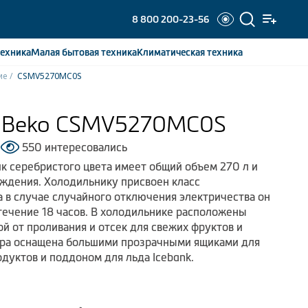
8 800 200-23-56
ехника
Малая бытовая
техника
Климатическая
техника
ие
CSMV5270MC0S
 Beko CSMV5270MC0S
550 интересовались
 серебристого цвета имеет общий объем 270 л и
ждения. Холодильнику присвоен класс
а в случае случайного отключения электричества он
 течение 18 часов. В холодильнике расположены
й от проливания и отсек для свежих фруктов и
ера оснащена большими прозрачными ящиками для
дуктов и поддоном для льда Icebank.