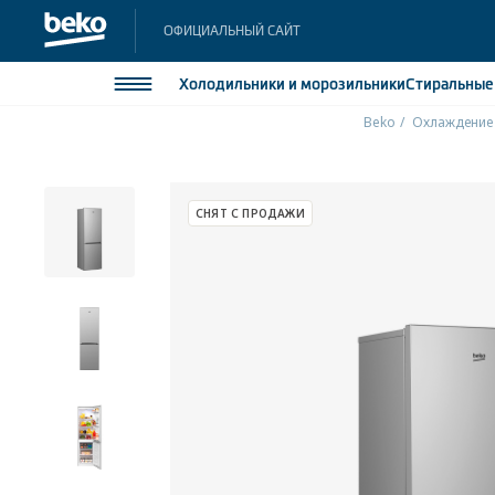
ОФИЦИАЛЬНЫЙ САЙТ
Холодильники
и морозильники
Стиральны
Beko
Охлаждение
Холодильники и морозильники
Холодильн
Морозильн
Стиральные и сушильные машины
СНЯТ С ПРОДАЖИ
Морозильн
Посудомоечные машины
Встраивае
Встраивае
Плиты
Встраиваемая техника
Малая бытовая техника
Климатическая техника