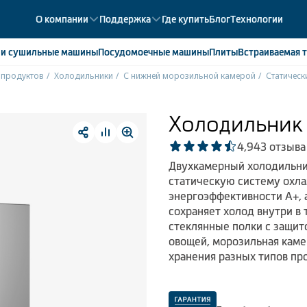
О компании
Поддержка
Где купить
Блог
Технологии
е
и сушильные машины
Посудомоечные
машины
Плиты
Встраиваемая
т
 продуктов
Холодильники
С нижней морозильной камерой
Статическ
ики
358
ые камеры
43
Холодильник
ые лари
2
4,9
43 отзыва
мые холодильники
14
Двухкамерный холодильник
мые морозильные камеры
1
статическую систему охла
энергоэффективности А+, 
сохраняет холод внутри в
стеклянные полки с защито
овощей, морозильная кам
хранения разных типов про