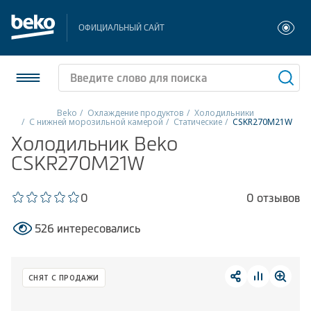
ОФИЦИАЛЬНЫЙ САЙТ
Beko
Охлаждение продуктов
Холодильники
С нижней морозильной камерой
Статические
CSKR270M21W
Холодильники и морозильники
Холодильник Beko
CSKR270M21W
Стиральные и сушильные машины
0
0 отзывов
Посудомоечные машины
526 интересовались
Плиты
Встраиваемая техника
СНЯТ С ПРОДАЖИ
Малая бытовая техника