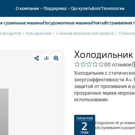
О компании
Поддержка
Где купить
Блог
Технологии
е
и сушильные машины
Посудомоечные
машины
Плиты
Встраиваемая
т
е продуктов
Холодильники
С нижней морозильной камерой
Статичес
ики
358
ые камеры
43
Холодильник
ые лари
2
0
0 отзывов
мые холодильники
14
Холодильник с статическо
мые морозильные камеры
1
энергоэффективности А+. 
защитой от проливания и 
прозрачные ящики морозил
использование.
Подробнее об условиях
обслуживание в разде