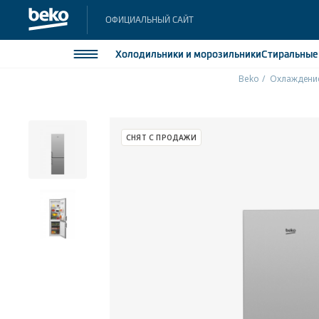
ОФИЦИАЛЬНЫЙ САЙТ
Холодильники
и морозильники
Стиральны
Beko
Охлаждени
Холодильники и морозильники
Холодильн
Морозильн
Стиральные и сушильные машины
СНЯТ С ПРОДАЖИ
Морозильн
Посудомоечные машины
Встраивае
Встраивае
Плиты
Встраиваемая техника
Малая бытовая техника
Климатическая техника