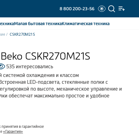
8 800 200-23-56
ехника
Малая бытовая
техника
Климатическая
техника
кие
CSKR270M21S
 Beko CSKR270M21S
535 интересовались
й системой охлаждения и классом
Встроенная LED-подсвета, стеклянные полки с
регулировкой по высоте, механическое управление и
ки обеспечат максимально простое и удобное
 принятия в гарантийное
ле
«Гарантия»