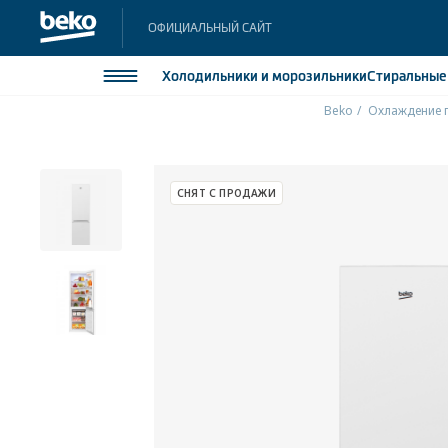
ОФИЦИАЛЬНЫЙ САЙТ
Холодильники
и морозильники
Стиральны
Beko
Охлаждение 
Холодильники и морозильники
Холодильн
Морозильн
Стиральные и сушильные машины
СНЯТ С ПРОДАЖИ
Морозильн
Посудомоечные машины
Встраивае
Встраивае
Плиты
Встраиваемая техника
Малая бытовая техника
Климатическая техника