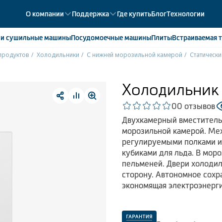
О компании
Поддержка
Где купить
Блог
Технологии
е
и сушильные машины
Посудомоечные
машины
Плиты
Встраиваемая
т
продуктов
Холодильники
С нижней морозильной камерой
Статически
ики
358
ые камеры
43
Холодильни
ые лари
2
0
0 отзывов
мые холодильники
14
Двухкамерный вместител
мые морозильные камеры
1
морозильной камерой. Мех
регулируемыми полками из
кубиками для льда. В мор
пельменей. Двери холоди
сторону. Автономное сохр
экономящая электроэнерг