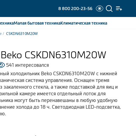
8 800 200-23-56
ехника
Малая бытовая
техника
Климатическая
техника
е
CSKDN6310M20W
к Beko CSKDN6310M20W
541 интересовался
ьный холодильник Beko CSKDN6310M20W с нижней
аническая система управления. Оснащен тремя
 закаленного стекла, а также подставкой для яиц и
озильной камере имеется отдельный лоток для
льника могут быть перенавешаны в любую удобную
анение холода до 18 ч. Светодиодная LED-подсветка,
ию.