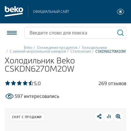
ОФИЦИАЛЬНЫЙ САЙТ
Beko
Охлаждение продуктов
Холодильники
С нижней морозильной камерой
Статические
CSKDN6270M20W
Холодильники и морозильники
Холодильник Beko
CSKDN6270M20W
Стиральные и сушильные машины
5,0
269 отзывов
Посудомоечные машины
597 интересовались
Плиты
Встраиваемая техника
СНЯТ С ПРОДАЖИ
Малая бытовая техника