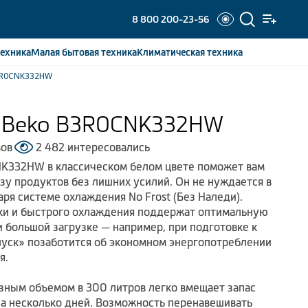
8 800 200-23-56
ехника
Малая бытовая
техника
Климатическая
техника
3R0CNK332HW
 Beko B3R0CNK332HW
вов
2 482 интересовались
K332HW в классическом белом цвете поможет вам
зу продуктов без лишних усилий. Он не нуждается в
ря системе охлаждения No Frost (Без Наледи).
ки и быстрого охлаждения поддержат оптимальную
и большой загрузке — например, при подготовке к
уск» позаботится об экономном энергопотреблении
я.
зным объемом в 300 литров легко вмещает запас
на несколько дней. Возможность перенавешивать