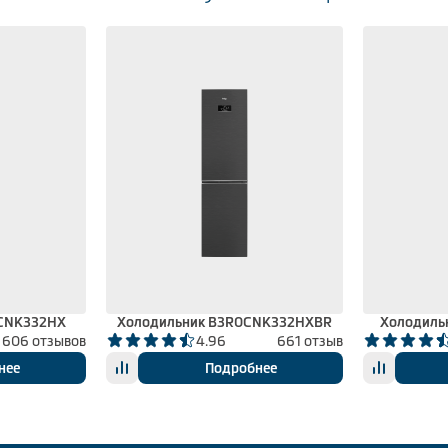
0CNK332HX
Холодильник B3R0CNK332HXBR
Холодиль
606 отзывов
4.96
661 отзыв
нее
Подробнее