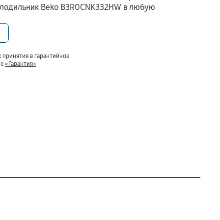
холодильник Beko B3R0CNK332HW в любую
 принятия в гарантийное
ле
«Гарантия»