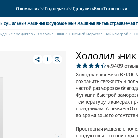
О компании
Поддержка
Где купить
Блог
Технологии
е
и сушильные машины
Посудомоечные
машины
Плиты
Встраиваемая
т
ждение продуктов
Холодильники
С нижней морозильной камерой
B
ики
358
ые камеры
43
Холодильник
ые лари
2
4,9
489 отзы
мые холодильники
14
Холодильник Beko B3R0CN
мые морозильные камеры
1
сохранить свежесть и поль
частой разморозке благода
Функции быстрой замороз
температуру в камерах пр
праздникам. А режим «Отп
во время вашего отсутстви
Просторная модель с поле
продуктов и готовой еды 