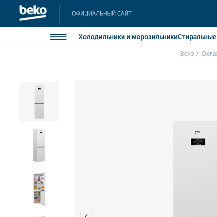
ОФИЦИАЛЬНЫЙ САЙТ
Холодильники
и морозильники
Стиральны
Beko
Охла
Холодильники и морозильники
Холодильн
Морозильн
Стиральные и сушильные машины
Морозильн
Посудомоечные машины
Встраивае
Встраивае
Плиты
Встраиваемая техника
Малая бытовая техника
Климатическая техника