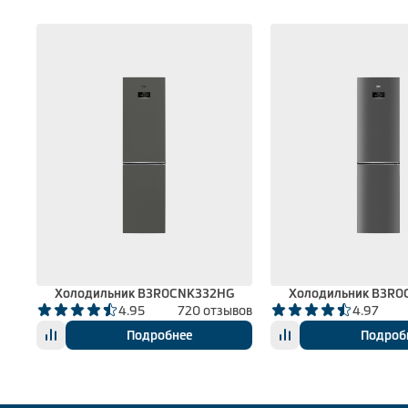
Холодильник B3R0CNK332HG
Холодильник B3R
ыва
4.95
720 отзывов
4.97
Подробнее
Подроб