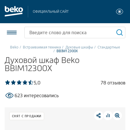
ОФИЦИАЛЬНЫЙ САЙТ
Beko
Встраиваемая техника
Духовые шкафы
Стандартные
BBIM12300X
Холодильники и морозильники
Духовой шкаф Beko
BBIM12300X
Стиральные и сушильные машины
5,0
78 отзывов
Посудомоечные машины
623 интересовались
Плиты
Встраиваемая техника
СНЯТ С ПРОДАЖИ
Малая бытовая техника