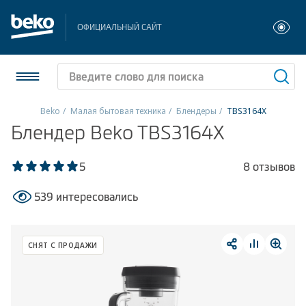
ОФИЦИАЛЬНЫЙ САЙТ
Beko
Малая бытовая техника
Блендеры
TBS3164X
Блендер Beko TBS3164X
Холодильники и морозильники
Стиральные и сушильные машины
5
8 отзывов
539 интересовались
Посудомоечные машины
Плиты
СНЯТ С ПРОДАЖИ
Встраиваемая техника
Малая бытовая техника