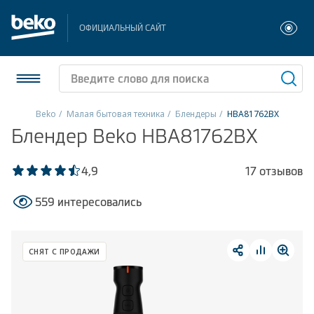
ОФИЦИАЛЬНЫЙ САЙТ
Beko
Малая бытовая техника
Блендеры
HBA81762BX
Блендер Beko HBA81762BX
Холодильники и морозильники
Стиральные и сушильные машины
4,9
17 отзывов
559 интересовались
Посудомоечные машины
Плиты
СНЯТ С ПРОДАЖИ
Встраиваемая техника
Малая бытовая техника