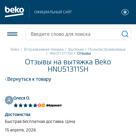
ОФИЦИАЛЬНЫЙ САЙТ
Beko
Встраиваемая техника
Вытяжки
Полновстраиваемые
HNU51311SH
Отзывы
Отзывы на вытяжка Beko
Холодильники и морозильники
HNU51311SH
Стиральные и сушильные машины
Вернуться к товару
Посудомоечные машины
Олеся О.
Плиты
Встраиваемая техника
Достоинства
Быстрая бесплатная доставка. Цена
Малая бытовая техника
15 апреля, 2026