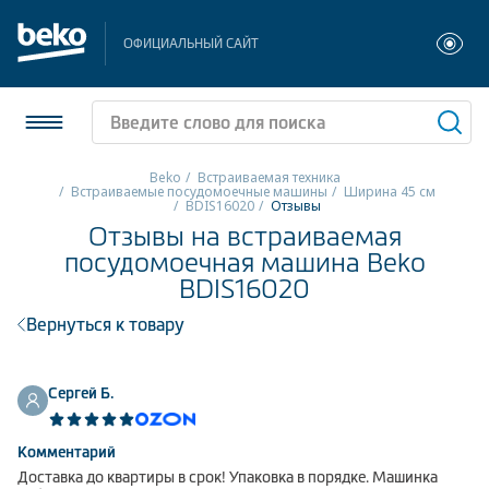
ОФИЦИАЛЬНЫЙ САЙТ
Beko
Встраиваемая техника
Встраиваемые посудомоечные машины
Ширина 45 см
BDIS16020
Отзывы
Холодильники и морозильники
Отзывы на встраиваемая
посудомоечная машина Beko
Стиральные и сушильные машины
BDIS16020
Посудомоечные машины
Вернуться к товару
Плиты
Сергей Б.
Встраиваемая техника
Комментарий
Малая бытовая техника
Доставка до квартиры в срок! Упаковка в порядке. Машинка