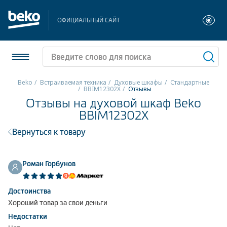
ОФИЦИАЛЬНЫЙ САЙТ
Beko
Встраиваемая техника
Духовые шкафы
Стандартные
BBIM12302X
Отзывы
Отзывы на духовой шкаф Beko
Холодильники и морозильники
BBIM12302X
Стиральные и сушильные машины
Вернуться к товару
Посудомоечные машины
Роман Горбунов
Плиты
Встраиваемая техника
Достоинства
Хороший товар за свои деньги
Малая бытовая техника
Недостатки