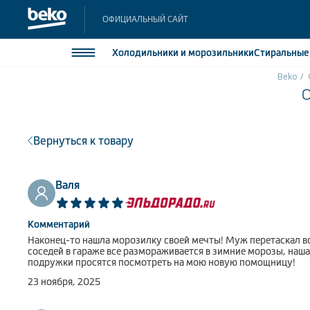
ОФИЦИАЛЬНЫЙ САЙТ
Холодильники
и морозильники
Стиральны
Beko
О
Холодильники и морозильники
Холодильн
Морозильн
Стиральные и сушильные машины
Морозильн
Вернуться к товару
Посудомоечные машины
Встраивае
Встраивае
Плиты
Валя
Встраиваемая техника
Комментарий
Малая бытовая техника
Наконец-то нашла морозилку своей мечты! Муж перетаскал все
соседей в гараже все размораживается в зимние морозы, наша к
Климатическая техника
подружки просятся посмотреть на мою новую помощницу!
23 ноября, 2025