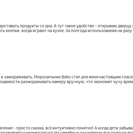
ставать продукты со дна. А тут такое удобство - открываю дверцу к
ть кнопки, когда играют на кухне. За полгода использования ни разу
 и замораживать. Морозильник Beko стал для меня настоящим спасе
бходимости размораживать камеру вручную, что экономит кучу врем
ление - просто сказка, всё интуитивно понятно! А когда дети забы
ораживается моментально! На семейных посиделках все подруги вос