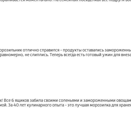
морозильник отлично справился - продукты оставались замороженным
вномерно, не слиплись. Теперь всегда есть готовый ужин для внеза
! Все 6 ящиков забила своими соленьями и замороженными овощами
мой. За 40 лет кулинарного опыта - это лучшая морозилка для хран