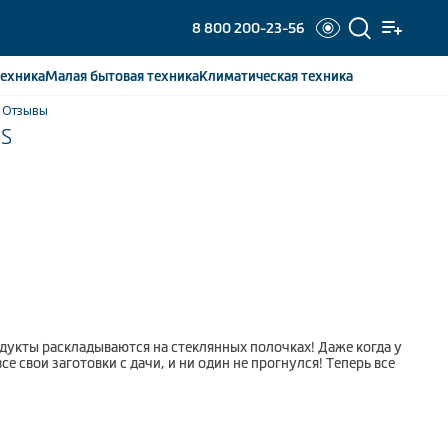
8 800 200-23-56
ехника
Малая бытовая
техника
Климатическая
техника
Отзывы
2S
одукты раскладываются на стеклянных полочках! Даже когда у
е свои заготовки с дачи, и ни один не прогнулся! Теперь все