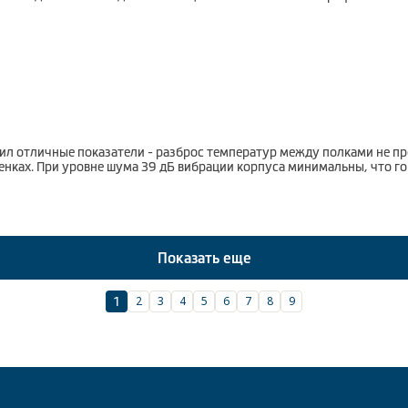
л отличные показатели - разброс температур между полками не пр
енках. При уровне шума 39 дБ вибрации корпуса минимальны, что го
Показать еще
2
3
4
5
6
7
8
9
1