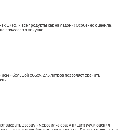
ак шкаф, и все продукты как на ладони! Особенно оценила,
 не пожалела о покупке.
нием - большой объем 275 литров позволяет хранить
ени.
вают закрыть дверцу - морозилка сразу пищит! Муж оценил
хищаются, как удобно я храню продукты! Такая красавица еще