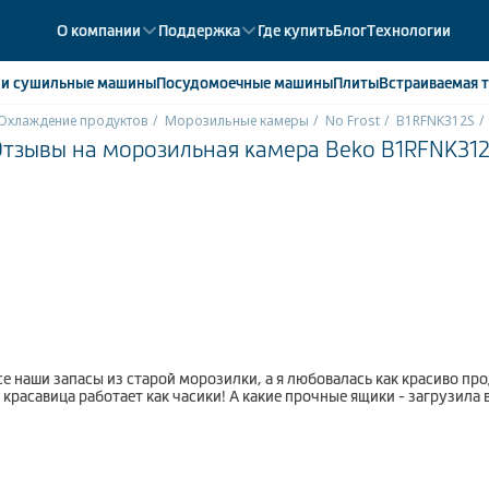
О компании
Поддержка
Где купить
Блог
Технологии
е
и сушильные машины
Посудомоечные
машины
Плиты
Встраиваемая
т
Охлаждение продуктов
Морозильные камеры
No Frost
B1RFNK312S
тзывы на морозильная камера Beko B1RFNK31
ики
358
ые камеры
43
ые лари
2
мые холодильники
14
мые морозильные камеры
1
 наши запасы из старой морозилки, а я любовалась как красиво пр
расавица работает как часики! А какие прочные ящики - загрузила вс