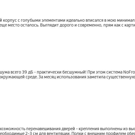
ый корпус с голубыми элементами идеально вписался в мою минимал
 еще место осталось. Выглядит дорого и современно, прям как с карти
шума всего 39 дБ - практически бесшумный! При этом система NoFr
об окружающей среде. За месяц использования заметила существенну
возможность перенавешивания дверей - крепления выполнены из выс
 необходимые 2-3 см для вентиляции. Полки с внешним профилем о