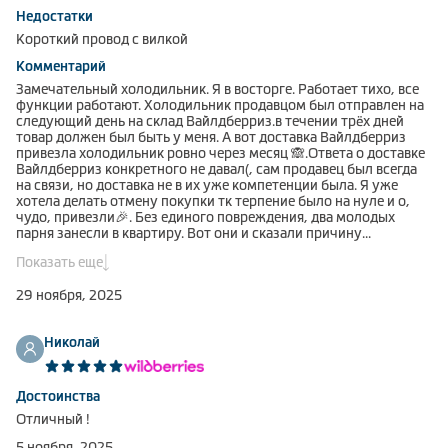
Недостатки
Короткий провод с вилкой
Комментарий
Замечательный холодильник. Я в восторге. Работает тихо, все
функции работают. Холодильник продавцом был отправлен на
следующий день на склад Вайлдберриз.в течении трёх дней
товар должен был быть у меня. А вот доставка Вайлдберриз
привезла холодильник ровно через месяц 🙈.Ответа о доставке
Вайлдберриз конкретного не давал(, сам продавец был всегда
на связи, но доставка не в их уже компетенции была. Я уже
хотела делать отмену покупки тк терпение было на нуле и о,
чудо, привезли🎉. Без единого повреждения, два молодых
парня занесли в квартиру. Вот они и сказали причину
задержки(было два склада, один закрылся и всё перевозилось в
Показать еще
один склад, отсюда и задержка) Но объяснили бы сразу и я
спокойна ждала, а так потрепали нервы. Холодильник купила
29 ноября, 2025
за 38200, за месяц ожидания подорожал до 45-50 тыс у других
продавцов, у этого товара закончился. Вот такая неприятность
с доставкой. Холодильник однозначно рекомендую к покупке.
Николай
Достоинства
Отличный !
5 ноября, 2025