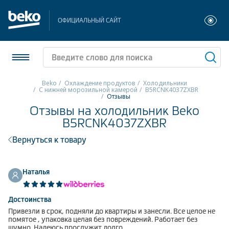
ОФИЦИАЛЬНЫЙ САЙТ
Beko
Охлаждение продуктов
Холодильники
С нижней морозильной камерой
B5RCNK4037ZXBR
Отзывы
Холодильники и морозильники
Отзывы на холодильник Beko
B5RCNK4037ZXBR
Стиральные и сушильные машины
Вернуться к товару
Посудомоечные машины
Плиты
Наталья
Встраиваемая техника
Достоинства
Привезли в срок, подняли до квартиры и занесли. Все целое не
Малая бытовая техника
помятое , упаковка целая без повреждений. Работает без
шумно. Надеюсь прослужит долго