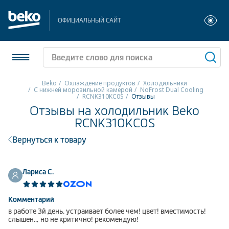
ОФИЦИАЛЬНЫЙ САЙТ
Beko
Охлаждение продуктов
Холодильники
С нижней морозильной камерой
NoFrost Dual Cooling
RCNK310KC0S
Отзывы
Холодильники и морозильники
Отзывы на холодильник Beko
RCNK310KC0S
Стиральные и сушильные машины
Вернуться к товару
Посудомоечные машины
Плиты
Лариса С.
Встраиваемая техника
Комментарий
в работе 3й день. устраивает более чем! цвет! вместимость!
Малая бытовая техника
слышен.., но не критично! рекомендую!