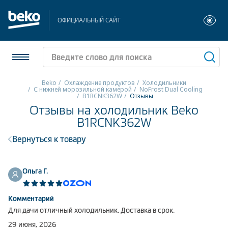
ОФИЦИАЛЬНЫЙ САЙТ
Beko
Охлаждение продуктов
Холодильники
С нижней морозильной камерой
NoFrost Dual Cooling
B1RCNK362W
Отзывы
Холодильники и морозильники
Отзывы на холодильник Beko
B1RCNK362W
Стиральные и сушильные машины
Вернуться к товару
Посудомоечные машины
Плиты
Ольга Г.
Встраиваемая техника
Комментарий
Для дачи отличный холодильник. Доставка в срок.
Малая бытовая техника
29 июня, 2026