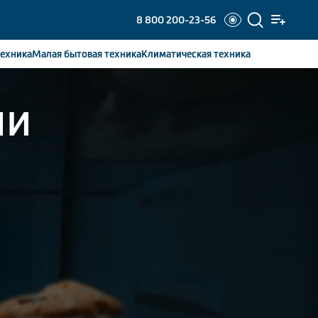
8 800 200-23-56
ехника
Малая бытовая
техника
Климатическая
техника
ии