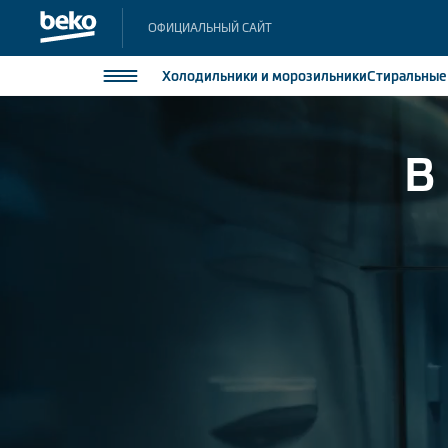
ОФИЦИАЛЬНЫЙ САЙТ
Холодильники
и морозильники
Стиральны
в
Холодильники и морозильники
Холодильн
Морозильн
Стиральные и сушильные машины
Морозильн
Посудомоечные машины
Встраивае
Встраивае
Плиты
Встраиваемая техника
Малая бытовая техника
Климатическая техника