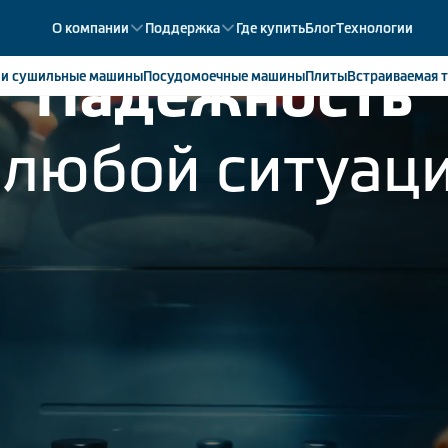
О компании
Поддержка
Где купить
Блог
Технологии
Надежность
е
и сушильные машины
Посудомоечные
машины
Плиты
Встраиваемая
т
 любой ситуац
ики
358
ые камеры
43
ые лари
2
мые холодильники
14
мые морозильные камеры
1