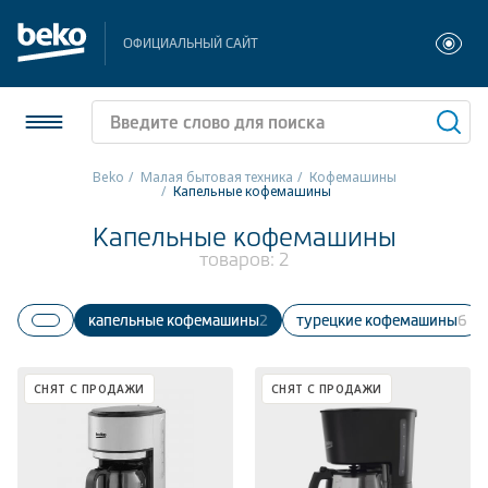
ОФИЦИАЛЬНЫЙ САЙТ
Beko
Малая бытовая техника
Кофемашины
Капельные кофемашины
Холодильники и морозильники
Капельные кофемашины
товаров:
2
Стиральные и сушильные машины
Посудомоечные машины
Капельные кофемашины
2
Турецкие кофемашины
6
Плиты
СНЯТ С ПРОДАЖИ
СНЯТ С ПРОДАЖИ
Встраиваемая техника
Малая бытовая техника