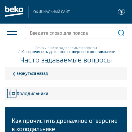
ОФИЦИАЛЬНЫЙ САЙТ
Beko
Часто задаваемые вопросы
Как прочистить дренажное отверстие в холодильнике
Часто задаваемые вопросы
Холодильники и морозильники
Стиральные и сушильные машины
вернуться назад
Посудомоечные машины
Холодильники
Плиты
Встраиваемая техника
Как прочистить дренажное отверстие
Малая бытовая техника
в холодильнике