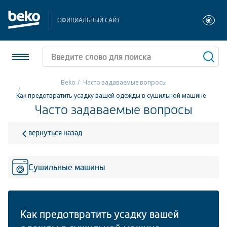
ОФИЦИАЛЬНЫЙ САЙТ
Beko
Часто задаваемые вопросы
Как предотвратить усадку вашей одежды в сушильной машине
Холодильники и морозильники
Часто задаваемые вопросы
Стиральные и сушильные машины
вернуться назад
Посудомоечные машины
Сушильные машины
Плиты
Встраиваемая техника
Малая бытовая техника
Как предотвратить усадку вашей