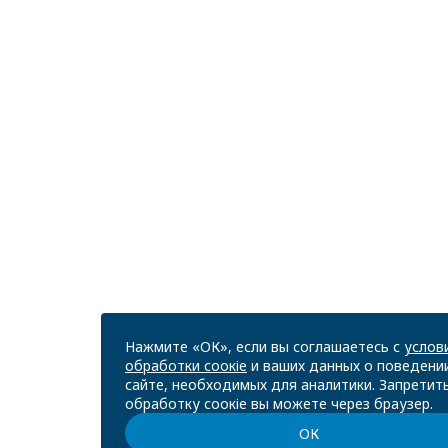
Нажмите «ОК», если вы соглашаетесь с
услов
обработки соокіе
и ваших данных о поведени
сайте, необходимых для аналитики. Запретит
обработку соокіе вы можете через браузер.
ОК