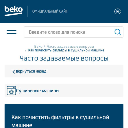
ОФИЦИАЛЬНЫЙ САЙТ
Beko
Часто задаваемые вопросы
Как почистить фильтры в сушильной машине
Часто задаваемые вопросы
Холодильники и морозильники
Стиральные и сушильные машины
вернуться назад
Посудомоечные машины
Сушильные машины
Плиты
Встраиваемая техника
Как почистить фильтры в сушильной
Малая бытовая техника
машине