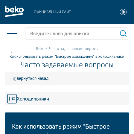
ОФИЦИАЛЬНЫЙ САЙТ
Beko
Часто задаваемые вопросы
Как использовать режим "Быстрое охлаждение" в холодильнике
Холодильники и морозильники
Часто задаваемые вопросы
Стиральные и сушильные машины
вернуться назад
Посудомоечные машины
Холодильники
Плиты
Встраиваемая техника
Малая бытовая техника
Как использовать режим "Быстрое