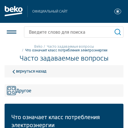
ОФИЦИАЛЬНЫЙ САЙТ
Beko
Часто задаваемые вопросы
Что означает класс потребления электроэнергии
Часто задаваемые вопросы
Холодильники и морозильники
Стиральные и сушильные машины
вернуться назад
Посудомоечные машины
Другое
Плиты
Встраиваемая техника
Что означает класс потребления
Малая бытовая техника
электроэнергии