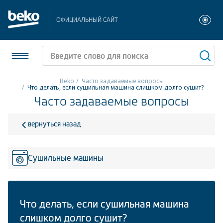
ОФИЦИАЛЬНЫЙ САЙТ
Beko
Часто задаваемые вопросы
Что делать, если сушильная машина слишком долго сушит?
Часто задаваемые вопросы
Холодильники и морозильники
Стиральные и сушильные машины
вернуться назад
Посудомоечные машины
Сушильные машины
Плиты
Встраиваемая техника
Что делать, если сушильная машина
Малая бытовая техника
слишком долго сушит?