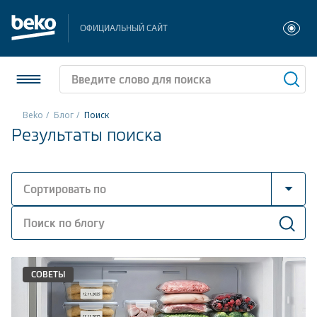
ОФИЦИАЛЬНЫЙ САЙТ
Beko
Блог
Поиск
Результаты поиска
Холодильники и морозильники
Стиральные и сушильные машины
Сортировать по
Посудомоечные машины
Сначала новые
Плиты
Сначала популярные
Встраиваемая техника
СОВЕТЫ
Малая бытовая техника