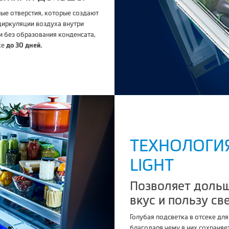
ные отверстия, которые создают
циркуляции воздуха внутри
 без образования конденсата,
ке
до 30 дней.
ТЕХНОЛОГИЯ
LIGHT
Позволяет дольш
вкус и пользу св
Голубая подсветка в отсеке дл
благодаря чему в них сохраняе