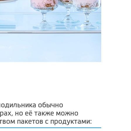
лодильника обычно
трах, но её также можно
твом пакетов с продуктами: