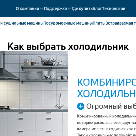
О компании
Поддержка
Где купить
Блог
Технологии
е
и сушильные машины
Посудомоечные
машины
Плиты
Встраиваемая
т
Как выбрать холодильник
ики
358
ые камеры
43
ые лари
2
мые холодильники
14
мые морозильные камеры
1
КОМБИНИР
ХОЛОДИЛЬН
Огромный выб
Комбинированный холодильник
которые располагаются друг н
камера может находиться как с
Такой холодильник подойдёт д