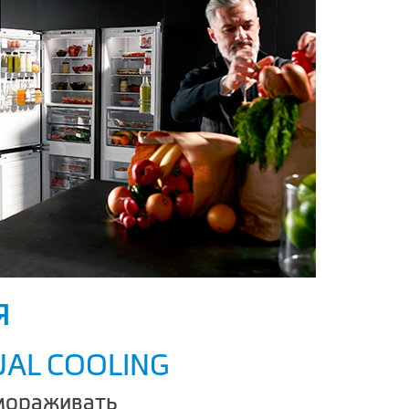
Я
UAL COOLING
мораживать