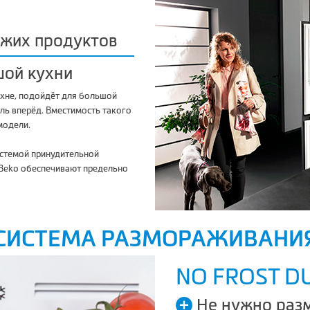
ежих продуктов
шой кухни
ухне, подойдёт для большой
ель вперёд. Вместимость такого
модели.
истемой принудительной
 Beko обеспечивают предельно
СИСТЕМА РАЗМОРАЖИВАНИ
NO FROST D
Не нужно раз