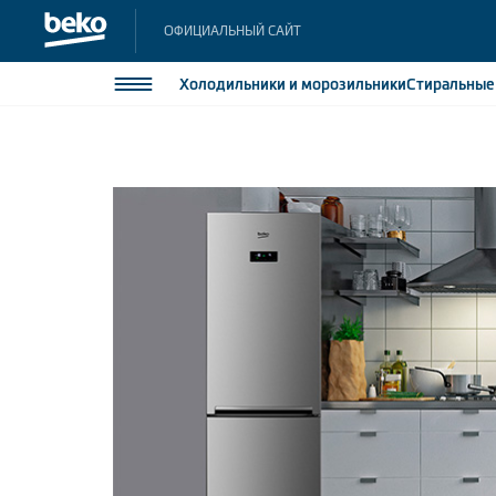
ОФИЦИАЛЬНЫЙ САЙТ
Холодильники
и морозильники
Стиральны
О компании
Блог
Как выбрать
Холодильники и морозильники
Холодильн
Морозильн
Стиральные и сушильные машины
Морозильн
Посудомоечные машины
Встраивае
Встраивае
Плиты
Встраиваемая техника
Малая бытовая техника
Климатическая техника